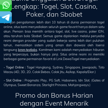
Lengkap: Togel, Slot, Casino,
Poker, dan Sbobet
Dengan pengalaman lebih dari 10 tahun di dunia permainan togel
online, situs kami menyediakan seluruh game favorit hanya dalam satu
akun. Pemain bisa memilih antara togel, slot, live casino, poker IDN,
atau taruhan bola Sbobet. Semua game dijalankan melalui penyedia
resmi dengan provider yang sudah bekerja sama lebih dari puluhan
tahun, memastikan sistem yang aman dan diawasi oleh lisensi
langsung
bmm testlabs
. Komitmen kami adalah menyediakan hiburan
yang terpercaya, bukan hanya janji. Situs online resmi ini memiliki
berbagai game permainan favorit di Link DewaTogel menyediakan :
- Togel Online :
Togel Hongkong, Sydney, Singapore, Jowopools, Toto
Macau (4D, 3D, 2D, Colok Bebas, Colok Jitu, As/kop, Kepala/Ekor.)
- Slot Online :
Pragmatic Play, PG Soft, Habanero, Idn Slot. (Gates of
Olympus, Sweet Bonanza, Starlight Princess, Mahjongways.)
Promo dan Bonus Harian
dengan Event Menarik