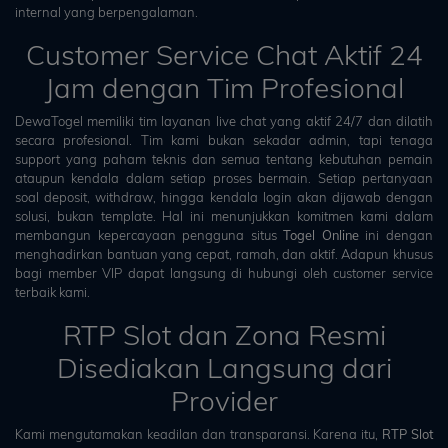
internal yang berpengalaman.
Customer Service Chat Aktif 24
Jam dengan Tim Profesional
DewaTogel memiliki tim layanan live chat yang aktif 24/7 dan dilatih
secara profesional. Tim kami bukan sekadar admin, tapi tenaga
support yang paham teknis dan semua tentang kebutuhan pemain
ataupun kendala dalam setiap proses bermain. Setiap pertanyaan
soal deposit, withdraw, hingga kendala login akan dijawab dengan
solusi, bukan template. Hal ini menunjukkan komitmen kami dalam
membangun kepercayaan pengguna situs
Togel Online
ini dengan
menghadirkan bantuan yang cepat, ramah, dan aktif. Adapun khusus
bagi member VIP dapat langsung di hubungi oleh customer service
terbaik kami.
RTP Slot dan Zona Resmi
Disediakan Langsung dari
Provider
Kami mengutamakan keadilan dan transparansi. Karena itu,
RTP Slot