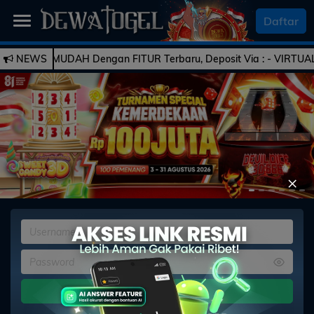
SELAMAT DATANG
Daftar
 MUDAH Dengan FITUR Terbaru, Deposit Via : - VIRTUAL ACCOUNT -
NEWS
Beranda
Daftar
Togel
Previous
Live
Casino
×
Slot
Games
Esports
PROMO
Bola