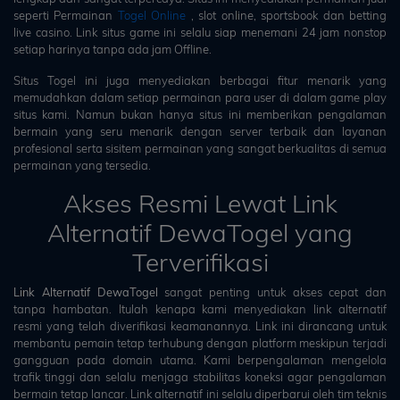
seperti Permainan
Togel Online
, slot online, sportsbook dan betting
live casino. Link situs game ini selalu siap menemani 24 jam nonstop
setiap harinya tanpa ada jam Offline.
Situs Togel ini juga menyediakan berbagai fitur menarik yang
memudahkan dalam setiap permainan para user di dalam game play
situs kami. Namun bukan hanya situs ini memberikan pengalaman
bermain yang seru menarik dengan server terbaik dan layanan
profesional serta sisitem permainan yang sangat berkualitas di semua
permainan yang tersedia.
Akses Resmi Lewat Link
Alternatif DewaTogel yang
Terverifikasi
Link Alternatif DewaTogel
sangat penting untuk akses cepat dan
tanpa hambatan. Itulah kenapa kami menyediakan link alternatif
resmi yang telah diverifikasi keamanannya. Link ini dirancang untuk
membantu pemain tetap terhubung dengan platform meskipun terjadi
gangguan pada domain utama. Kami berpengalaman mengelola
trafik tinggi dan selalu menjaga stabilitas koneksi agar pengalaman
bermain tetap lancar. Link alternatif ini selalu diperbarui oleh tim teknis