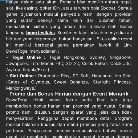
hanya dalam satu akun. Pemain bisa memilih antara togel,
slot, live casino, poker IDN, atau taruhan bola Sbobet. Semua
game dijalankan melalui penyedia resmi dengan provider
yang sudah bekerja sama lebih dari puluhan tahun,
memastikan sistem yang aman dan diawasi oleh lisensi
langsung
bmm testlabs
. Komitmen kami adalah menyediakan
hiburan yang terpercaya, bukan hanya janji. Situs online resmi
ini memiliki berbagai game permainan favorit di Link
DewaTogel menyediakan :
- Togel Online :
Togel Hongkong, Sydney, Singapore,
Jowopools, Toto Macau (4D, 3D, 2D, Colok Bebas, Colok Jitu,
As/kop, Kepala/Ekor.)
- Slot Online :
Pragmatic Play, PG Soft, Habanero, Idn Slot.
(Gates of Olympus, Sweet Bonanza, Starlight Princess,
Mahjongways.)
Promo dan Bonus Harian dengan Event Menarik
DewaTogel tidak hanya fokus pada fitur, tapi juga
memberikan bonus harian dan promosi yang nyata. Setiap
promo kami disusun dengan syarat yang jelas dan tidak
menyesatkan. Pengguna dapat membaca detail program
melalui halaman khusus dan menu promosi yang terus kami
perbarui. Pengalaman pemain menunjukkan bahwa bonus
event ini membantu meningkatkan modal bermain dengan