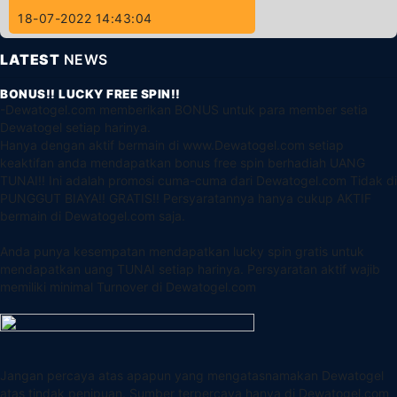
18-07-2022 14:43:04
LATEST
NEWS
BONUS!! LUCKY FREE SPIN!!
-Dewatogel.com memberikan BONUS untuk para member setia
Dewatogel setiap harinya.
Hanya dengan aktif bermain di www.Dewatogel.com setiap
keaktifan anda mendapatkan bonus free spin berhadiah UANG
TUNAI!! Ini adalah promosi cuma-cuma dari Dewatogel.com Tidak di
PUNGGUT BIAYA!! GRATIS!! Persyaratannya hanya cukup AKTIF
bermain di Dewatogel.com saja.
Anda punya kesempatan mendapatkan lucky spin gratis untuk
mendapatkan uang TUNAI setiap harinya. Persyaratan aktif wajib
memiliki minimal Turnover di Dewatogel.com
Jangan percaya atas apapun yang mengatasnamakan Dewatogel
atas tindak penipuan. Sumber terpercaya hanya di Dewatogel.com