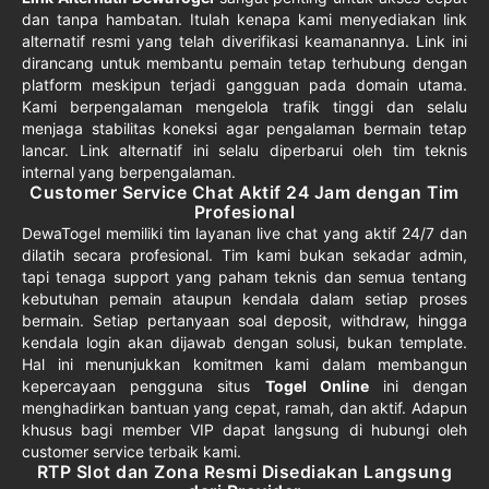
dan tanpa hambatan. Itulah kenapa kami menyediakan link
alternatif resmi yang telah diverifikasi keamanannya. Link ini
dirancang untuk membantu pemain tetap terhubung dengan
platform meskipun terjadi gangguan pada domain utama.
Kami berpengalaman mengelola trafik tinggi dan selalu
menjaga stabilitas koneksi agar pengalaman bermain tetap
lancar. Link alternatif ini selalu diperbarui oleh tim teknis
internal yang berpengalaman.
Customer Service Chat Aktif 24 Jam dengan Tim
Profesional
DewaTogel memiliki tim layanan live chat yang aktif 24/7 dan
dilatih secara profesional. Tim kami bukan sekadar admin,
tapi tenaga support yang paham teknis dan semua tentang
kebutuhan pemain ataupun kendala dalam setiap proses
bermain. Setiap pertanyaan soal deposit, withdraw, hingga
kendala login akan dijawab dengan solusi, bukan template.
Hal ini menunjukkan komitmen kami dalam membangun
kepercayaan pengguna situs
Togel Online
ini dengan
menghadirkan bantuan yang cepat, ramah, dan aktif. Adapun
khusus bagi member VIP dapat langsung di hubungi oleh
customer service terbaik kami.
RTP Slot dan Zona Resmi Disediakan Langsung